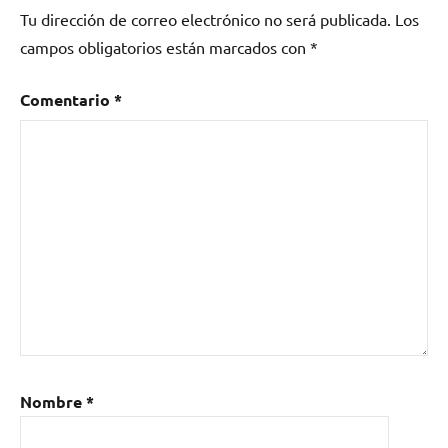
Tu dirección de correo electrónico no será publicada.
Los
panda
bear
,
campos obligatorios están marcados con
*
Panda
Bear
Comentario
*
Meets
the
Grim
Reaper
,
tropic
of
cancer
Nombre
*