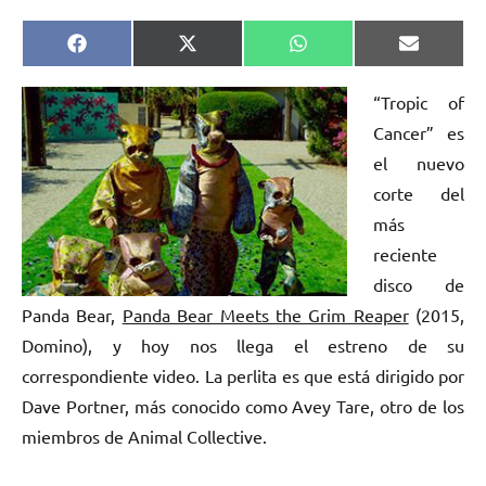
Compartir
Compartir
Compartir
Comparti
Facebook
X
WhatsApp
Email
en
en
en
en
(Twitter)
“Tropic of
Cancer” es
el nuevo
corte del
más
reciente
disco de
Panda Bear,
Panda Bear Meets the Grim Reaper
(2015,
Domino), y hoy nos llega el estreno de su
correspondiente video. La perlita es que está dirigido por
Dave Portner, más conocido como Avey Tare, otro de los
miembros de Animal Collective.