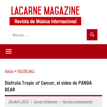
Saltar
al
contenido
LaCarne
Revista
Buscar:
de
Magazine
Buscar
música
internacional
Inicio
»
NOTICIAS
Disfruta Tropic of Cancer, el video de PANDA
BEAR
26 abril, 2015
Guner Uribarren
No hay comentarios