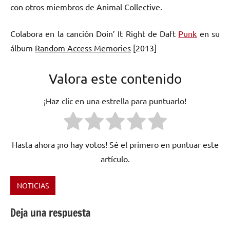
con otros miembros de Animal Collective.
Colabora en la canción Doin’ It Right de Daft
Punk
en su
álbum
Random Access Memories
[2013]
Valora este contenido
¡Haz clic en una estrella para puntuarlo!
Hasta ahora ¡no hay votos! Sé el primero en puntuar este
artículo.
NOTICIAS
Etiquetado
como
Deja una respuesta
Animal
Collective
,