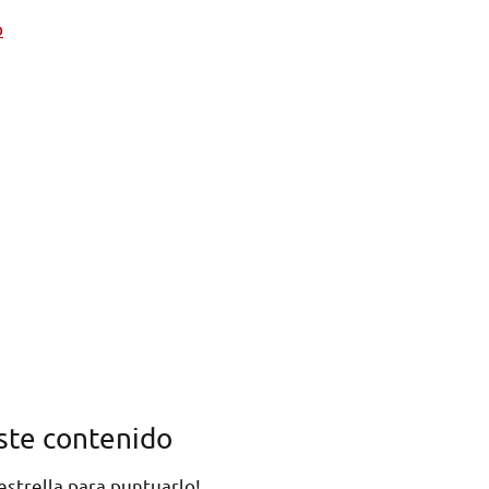
o
ste contenido
 estrella para puntuarlo!