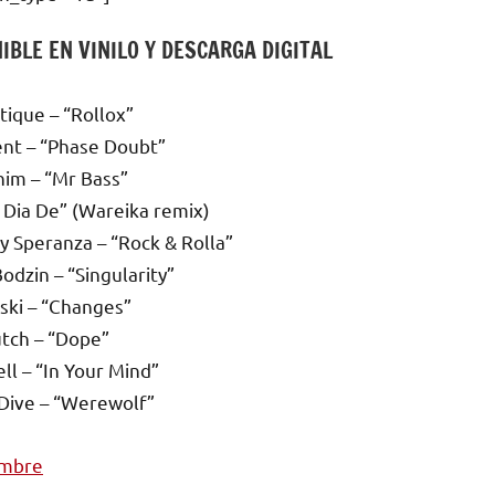
IBLE EN VINILO Y DESCARGA DIGITAL
tique – “Rollox”
nt – “Phase Doubt”
im – “Mr Bass”
a Dia De” (Wareika remix)
 Speranza – “Rock & Rolla”
odzin – “Singularity”
ski – “Changes”
tch – “Dope”
ll – “In Your Mind”
Dive – “Werewolf”
embre