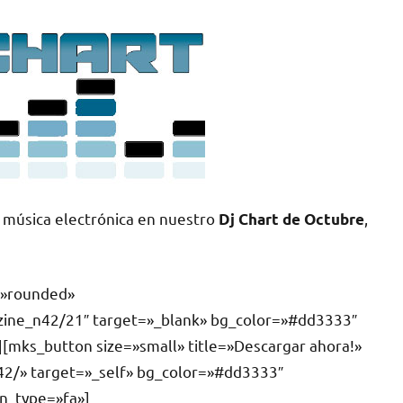
 música electrónica en nuestro
,
Dj Chart de Octubre
e=»rounded»
zine_n42/21″ target=»_blank» bg_color=»#dd3333″
][mks_button size=»small» title=»Descargar ahora!»
42/» target=»_self» bg_color=»#dd3333″
on_type=»fa»]