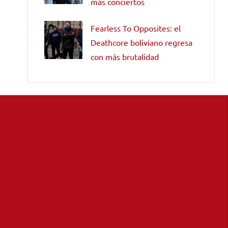
más conciertos
Fearless To Opposites: el
Deathcore boliviano regresa
con más brutalidad