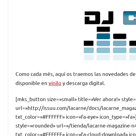
Como cada més, aquí os traemos las novedades de
disponible en
vinilo
y descarga digital.
[mks_button size=»small» title=»Ver ahora!» styl
url=»http://issuu.com/lacarne/docs/lacarne_maga
txt_color=»#FFFFFF» icon=»fa-eye» icon_type=»fa»
style=»rounded» url=»/tienda/lacarne-magazine-n
txt_color=»#FFFFFF» icon=»fa-cloud-download» ic