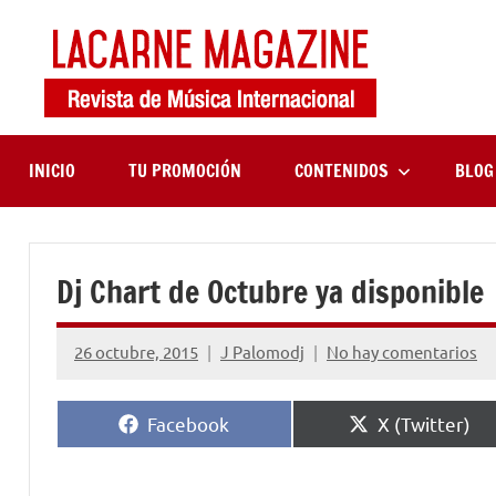
Saltar
al
contenido
LaCa
Revista
de
Maga
música
internaciona
INICIO
TU PROMOCIÓN
CONTENIDOS
BLOG
Dj Chart de Octubre ya disponible
26 octubre, 2015
J Palomodj
No hay comentarios
Compartir
Compartir
Facebook
X (Twitter)
en
en