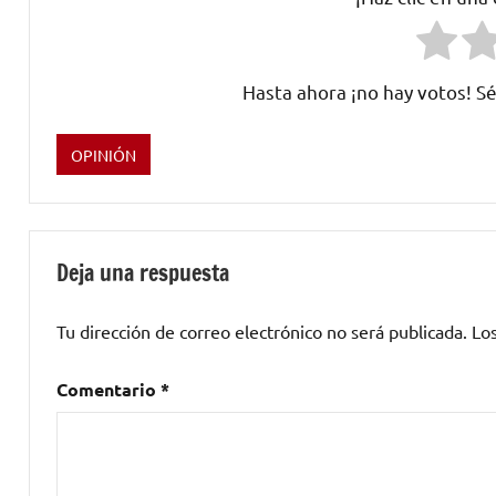
Hasta ahora ¡no hay votos! Sé
OPINIÓN
Etiquetado
como
Adriatique
,
Ambivalent
,
Deja una respuesta
Andhim
,
Aprapta
,
Tu dirección de correo electrónico no será publicada.
Lo
Blind
Minded
,
Comentario
*
Burnski
,
Butch
,
descarga
digital
,