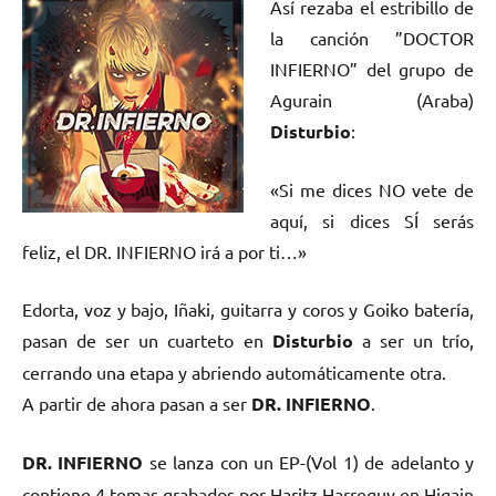
Así rezaba el estribillo de
la canción ”DOCTOR
INFIERNO” del grupo de
Agurain (Araba)
Disturbio
:
«Si me dices NO vete de
aquí, si dices SÍ serás
feliz, el DR. INFIERNO irá a por ti…»
Edorta, voz y bajo, Iñaki, guitarra y coros y Goiko batería,
pasan de ser un cuarteto en
Disturbio
a ser un trío,
cerrando una etapa y abriendo automáticamente otra.
A partir de ahora pasan a ser
DR. INFIERNO
.
DR. INFIERNO
se lanza con un EP-(Vol 1) de adelanto y
contiene 4 temas grabados por Haritz Harreguy en Higain