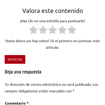
Valora este contenido
¡Haz clic en una estrella para puntuarlo!
Hasta ahora ¡no hay votos! Sé el primero en puntuar este
artículo.
NOTICIAS
Etiquetado
como
Deja una respuesta
Disturbio
,
DR.
Tu dirección de correo electrónico no será publicada.
Los
INFIERNO
,
Maldito
campos obligatorios están marcados con
*
demonio
,
Salida
Comentario
*