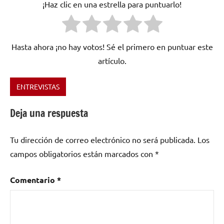
¡Haz clic en una estrella para puntuarlo!
Hasta ahora ¡no hay votos! Sé el primero en puntuar este
artículo.
ENTREVISTAS
Etiquetado
como
Deja una respuesta
cantautor
,
DUENDE
Tu dirección de correo electrónico no será publicada.
Los
JOSELE
,
España
campos obligatorios están marcados con
*
Comentario
*