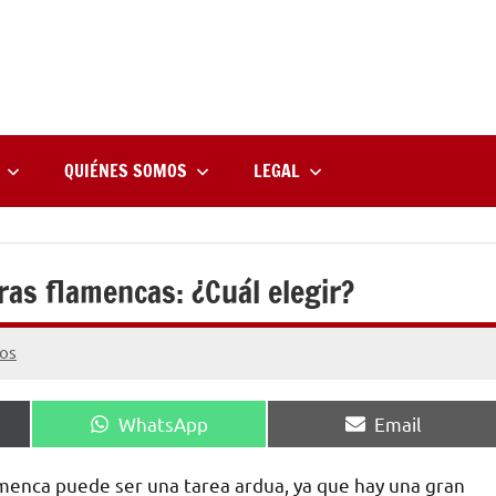
rne
zine
l
QUIÉNES SOMOS
LEGAL
ras flamencas: ¿Cuál elegir?
os
Compartir
Compartir
WhatsApp
Email
en
en
lamenca puede ser una tarea ardua, ya que hay una gran