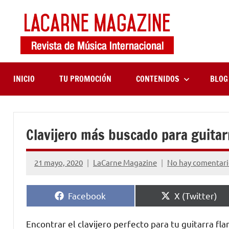
Saltar
al
contenido
LaCa
Revista
de
Maga
música
internaciona
INICIO
TU PROMOCIÓN
CONTENIDOS
BLOG
Clavijero más buscado para guitar
21 mayo, 2020
LaCarne Magazine
No hay comentari
Compartir
Compartir
Facebook
X (Twitter)
en
en
Encontrar el clavijero perfecto para tu guitarra f