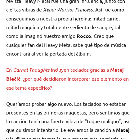
revista Heavy Metal fue una gran influencia, junto con
ciertas vibras de
Xena: Warrior Princess
. Así fue como
conseguimos a nuestra propia heroína: mitad carne,
mitad máquina y totalmente sedienta de sangre, tal
como la imaginó nuestro amigo
Rocco
. Creo que
cualquier fan del Heavy Metal sabe qué tipo de música
encontrará al ver la portada del álbum.
En
Carnal Thoughts
incluyen teclados gracias a
Matej
Blečić
, ¿por qué decidieron incorporar ese elemento en
ese tema específico?
Queríamos probar algo nuevo. Los teclados no estaban
presentes en las primeras maquetas, pero sentimos que
la canción tenía una fuerte vibra de “toque maligno”, así
que quisimos intentarlo. Le enviamos la canción a
Matej
y le dijimos que tocara lo que creyera que encajaría, y