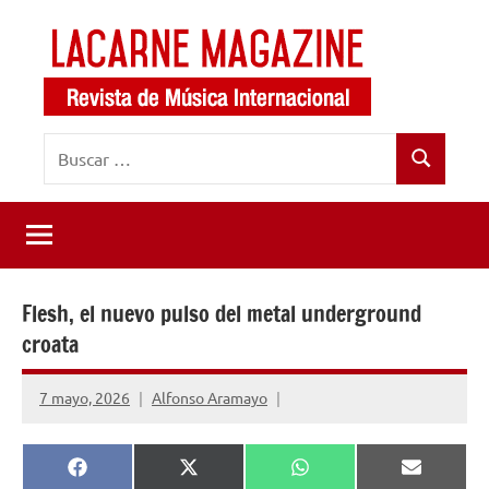
Saltar
al
contenido
LaCarne
Revista
Buscar:
de
Magazine
Buscar
música
internacional
Flesh, el nuevo pulso del metal underground
croata
7 mayo, 2026
Alfonso Aramayo
Compartir
Compartir
Compartir
Comparti
Facebook
X
WhatsApp
Email