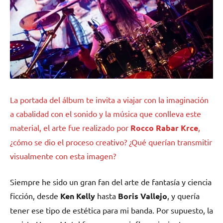
La portada del álbum te invita a viajar con la imaginación
a cabalidad con el sonido y la música que conlleva este
material, el arte fue realizado por
Rocco Rabar Krce
,
¿cómo se dio el proceso creativo? ¿Qué querían transmitir
visualmente con esta imagen?
Siempre he sido un gran fan del arte de fantasía y ciencia
ficción, desde
Ken Kelly
hasta
Boris Vallejo
, y quería
tener ese tipo de estética para mi banda. Por supuesto, la