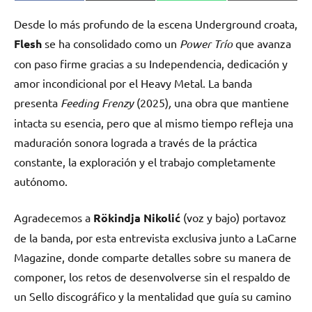
en
en
en
en
(Twitter)
Desde lo más profundo de la escena Underground croata,
Flesh
se ha consolidado como un
Power Trío
que avanza
con paso firme gracias a su Independencia, dedicación y
amor incondicional por el Heavy Metal. La banda
presenta
Feeding Frenzy
(2025)
,
una obra que mantiene
intacta su esencia, pero que al mismo tiempo refleja una
maduración sonora lograda a través de la práctica
constante, la exploración y el trabajo completamente
autónomo.
Agradecemos a
Rökindja Nikolić
(voz y bajo) portavoz
de la banda, por esta entrevista exclusiva junto a LaCarne
Magazine, donde comparte detalles sobre su manera de
componer, los retos de desenvolverse sin el respaldo de
un Sello discográfico y la mentalidad que guía su camino