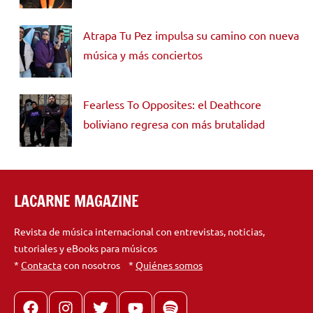
Atrapa Tu Pez impulsa su camino con nueva
música y más conciertos
Fearless To Opposites: el Deathcore
boliviano regresa con más brutalidad
LACARNE MAGAZINE
Revista de música internacional con entrevistas, noticias,
tutoriales y eBooks para músicos
*
Contacta
con nosotros *
Quiénes somos
Facebook
Instagram
X
youtube
spotify