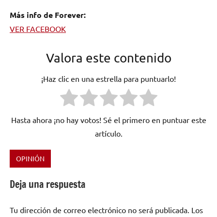
Más info de Forever:
VER FACEBOOK
Valora este contenido
¡Haz clic en una estrella para puntuarlo!
Hasta ahora ¡no hay votos! Sé el primero en puntuar este
artículo.
OPINIÓN
Etiquetado
como
Deja una respuesta
forever
,
Heavy
Tu dirección de correo electrónico no será publicada.
Los
Metaln