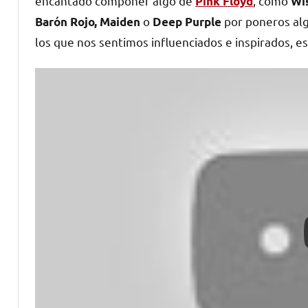
encantado componer algo de
, cómo
Pink Floyd
Wi
o
por poneros alg
Barón Rojo, Maiden
Deep Purple
los que nos sentimos influenciados e inspirados, es d