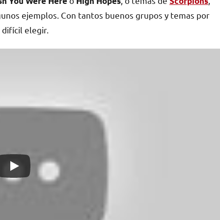
o
, o temas de
,
sh You Were Here
High Hopes
Scorpions
unos ejemplos. Con tantos buenos grupos y temas por
ifícil elegir.