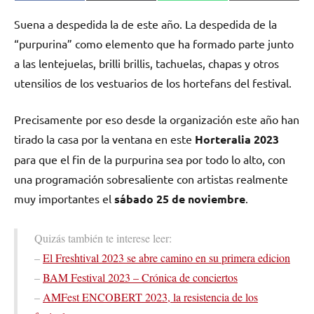
en
en
en
en
(Twitter)
Suena a despedida la de este año. La despedida de la
“purpurina” como elemento que ha formado parte junto
a las lentejuelas, brilli brillis, tachuelas, chapas y otros
utensilios de los vestuarios de los hortefans del festival.
Precisamente por eso desde la organización este año han
tirado la casa por la ventana en este
Horteralia 2023
para que el fin de la purpurina sea por todo lo alto, con
una programación sobresaliente con artistas realmente
muy importantes el
sábado 25 de noviembre
.
Quizás también te interese leer:
–
El Freshtival 2023 se abre camino en su primera edicion
–
BAM Festival 2023 – Crónica de conciertos
–
AMFest ENCOBERT 2023, la resistencia de los