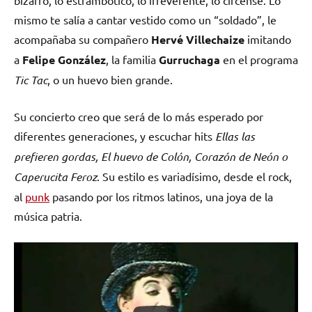
bizarro, lo estrambótico, lo irreverente, lo circense. Lo
mismo te salía a cantar vestido como un “soldado”, le
acompañaba su compañero
Hervé Villechaize
imitando
a
Felipe González
, la familia
Gurruchaga
en el programa
Tic Tac
, o un huevo bien grande.
Su concierto creo que será de lo más esperado por
diferentes generaciones, y escuchar hits
Ellas las
prefieren gordas, El huevo de Colón, Corazón de Neón o
Caperucita Feroz
. Su estilo es variadísimo, desde el rock,
al
punk
pasando por los ritmos latinos, una joya de la
música patria.