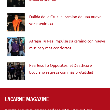
Dálida de la Cruz: el camino de una nueva
voz mexicana
Atrapa Tu Pez impulsa su camino con nueva
música y más conciertos
Fearless To Opposites: el Deathcore
boliviano regresa con más brutalidad
LACARNE MAGAZINE
Revista de música internacional con entrevistas, noticias,