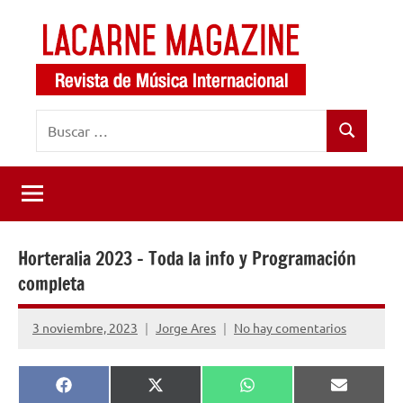
Saltar
al
contenido
LaCarne
Revista
Buscar:
de
Magazine
Buscar
música
internacional
Horteralia 2023 – Toda la info y Programación
completa
3 noviembre, 2023
Jorge Ares
No hay comentarios
Compartir
Compartir
Compartir
Comparti
Facebook
X
WhatsApp
Email