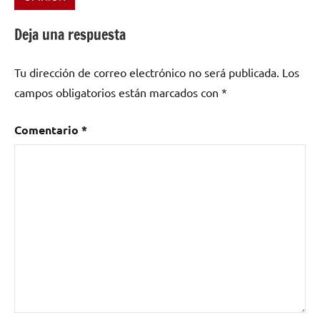
Etiquetado
como
Deja una respuesta
conciertos
,
Extremadura
,
Tu dirección de correo electrónico no será publicada.
Los
festival
,
festivales
campos obligatorios están marcados con
*
Comentario
*