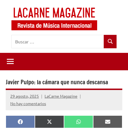
Saltar
al
contenido
LaCarne
Revista
Buscar:
de
Magazine
Buscar
música
internacional
Javier Pulpo: la cámara que nunca descansa
29 agosto, 2025
LaCarne Magazine
No hay comentarios
Compartir
Compartir
Compartir
Comparti
Facebook
X
WhatsApp
Email