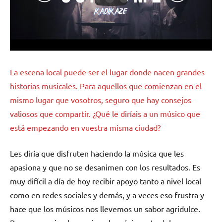
La escena local puede ser el lugar donde nacen grandes
historias musicales. Para aquellos que comienzan en el
mismo lugar que vosotros, seguro que hay consejos
valiosos que compartir. ¿Qué le diríais a un músico que
está empezando en vuestra misma ciudad?
Les diría que disfruten haciendo la música que les
apasiona y que no se desanimen con los resultados. Es
muy difícil a día de hoy recibir apoyo tanto a nivel local
como en redes sociales y demás, y a veces eso frustra y
hace que los músicos nos llevemos un sabor agridulce.