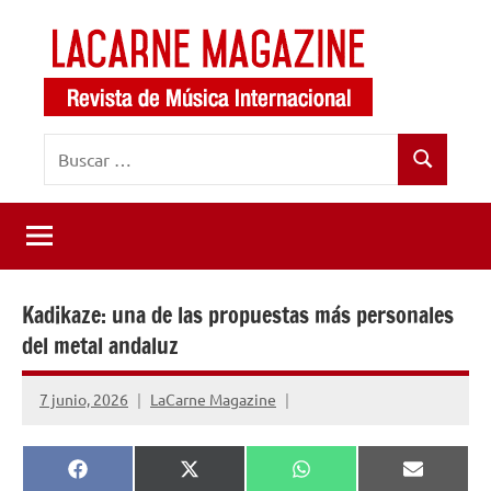
Saltar
al
contenido
LaCarne
Revista
Buscar:
de
Magazine
Buscar
música
internacional
Kadikaze: una de las propuestas más personales
del metal andaluz
7 junio, 2026
LaCarne Magazine
Compartir
Compartir
Compartir
Comparti
Facebook
X
WhatsApp
Email