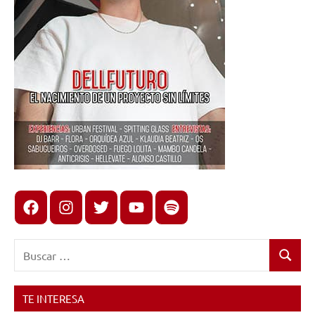
Facebook
Instagram
X
youtube
spotify
Buscar:
Buscar
TE INTERESA