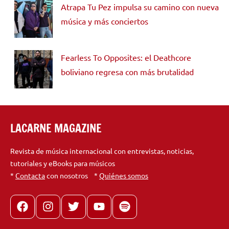
Atrapa Tu Pez impulsa su camino con nueva
música y más conciertos
Fearless To Opposites: el Deathcore
boliviano regresa con más brutalidad
LACARNE MAGAZINE
Revista de música internacional con entrevistas, noticias,
tutoriales y eBooks para músicos
*
Contacta
con nosotros *
Quiénes somos
Facebook
Instagram
X
youtube
spotify