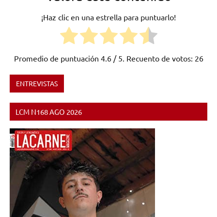
¡Haz clic en una estrella para puntuarlo!
Promedio de puntuación
4.6
/ 5. Recuento de votos:
26
ENTREVISTAS
Etiquetado
como
LCM N168 AGO 2026
Cádiz
,
España
,
Metal
,
Metal
Alternativo