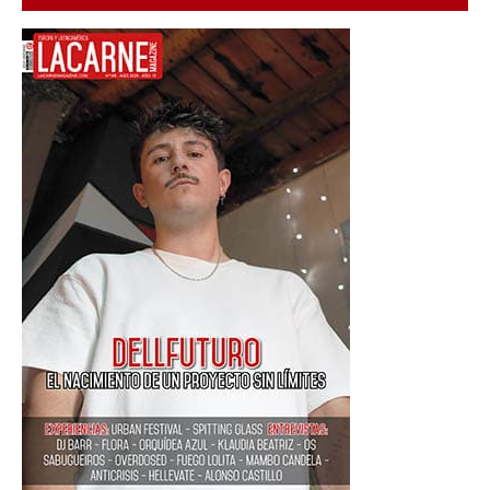
blues
,
España
,
garage
,
rock
,
stoner
rock