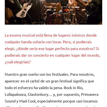
La escena musical está llena de lugares icónicos donde
cualquier banda soñaría con tocar. Pero, si pudierais
elegir, ¿dónde sería ese lugar perfecto para vosotros? Si
pudierais dar un concierto en cualquier lugar del mundo,
¿cuál elegiríais?
Nuestro gran sueño son los festivales. Para nosotros,
aparecer en el cartel de un gran festival significa que
todo el esfuerzo ha valido la pena. Rock in Rio,
Lollapalooza, Glastonbury… y, por supuesto, Primavera
Sound y Mad Cool, especialmente porque casi tocamos