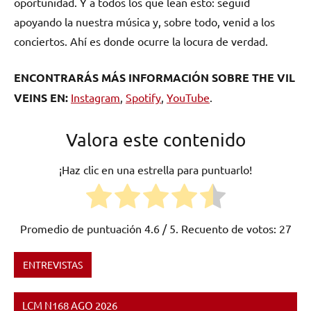
oportunidad. Y a todos los que lean esto: seguid
apoyando la nuestra música y, sobre todo, venid a los
conciertos. Ahí es donde ocurre la locura de verdad.
ENCONTRARÁS MÁS INFORMACIÓN SOBRE THE VIL
VEINS EN:
Instagram
,
Spotify
,
YouTube
.
Valora este contenido
¡Haz clic en una estrella para puntuarlo!
Promedio de puntuación
4.6
/ 5. Recuento de votos:
27
ENTREVISTAS
Etiquetado
como
LCM N168 AGO 2026
Barcelona
,