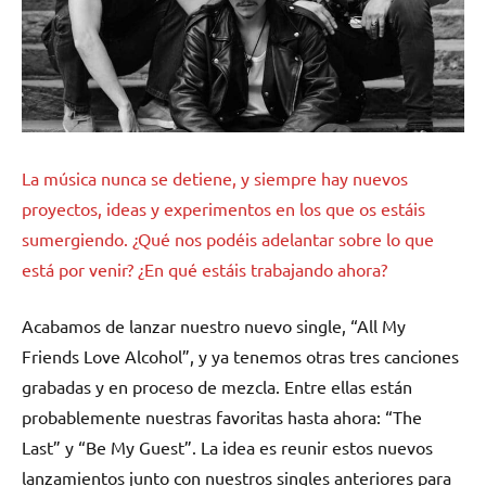
La música nunca se detiene, y siempre hay nuevos
proyectos, ideas y experimentos en los que os estáis
sumergiendo. ¿Qué nos podéis adelantar sobre lo que
está por venir? ¿En qué estáis trabajando ahora?
Acabamos de lanzar nuestro nuevo single, “All My
Friends Love Alcohol”, y ya tenemos otras tres canciones
grabadas y en proceso de mezcla. Entre ellas están
probablemente nuestras favoritas hasta ahora: “The
Last” y “Be My Guest”. La idea es reunir estos nuevos
lanzamientos junto con nuestros singles anteriores para