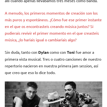
allí cuando apenas llevábamos tres meses como banda.
A menudo, los primeros momentos de creación son los
más puros y espontáneos. ¿Cómo fue ese primer instante
en el que os encontrasteis creando música juntos? Si
pudierais revivir el primer momento en el que creasteis
música, ¿lo haríais igual o cambiaríais algo?
Sin duda, tanto con
Dylan
como con
Toni
fue amor a
primera vista musical. Tres o cuatro canciones de nuestro
repertorio nacieron en nuestra primera jam session, así
que creo que eso lo dice todo.