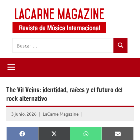
Saltar
al
contenido
LaCarne
Revista
Buscar:
de
Magazine
Buscar
música
internacional
The Vil Veins: identidad, raíces y el futuro del
rock alternativo
3 junio, 2026
LaCarne Magazine
Compartir
Compartir
Compartir
Comparti
Facebook
X
WhatsApp
Email