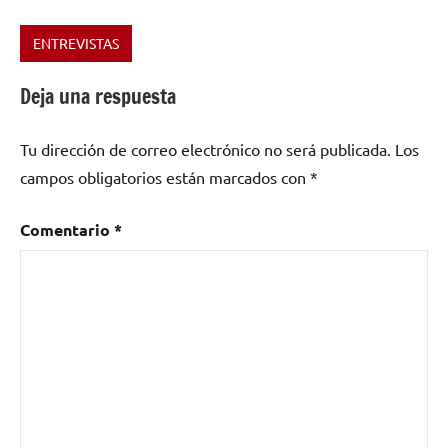
ENTREVISTAS
Etiquetado
como
Deja una respuesta
comanches
,
Extremadura
,
Tu dirección de correo electrónico no será publicada.
Los
LOS
ÁRBOLES
campos obligatorios están marcados con
*
MUERTOS
,
universales
Comentario
*