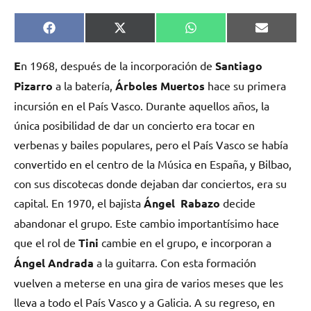
Compartir
Compartir
Compartir
Comparti
Facebook
X
WhatsApp
Email
en
en
en
en
(Twitter)
E
n 1968, después de la incorporación de
Santiago
Pizarro
a la batería,
Árboles Muertos
hace su primera
incursión en el País Vasco. Durante aquellos años, la
única posibilidad de dar un concierto era tocar en
verbenas y bailes populares, pero el País Vasco se había
convertido en el centro de la Música en España, y Bilbao,
con sus discotecas donde dejaban dar conciertos, era su
capital. En 1970, el bajista
Ángel Rabazo
decide
abandonar el grupo. Este cambio importantísimo hace
que el rol de
Tini
cambie en el grupo, e incorporan a
Ángel Andrada
a la guitarra. Con esta formación
vuelven a meterse en una gira de varios meses que les
lleva a todo el País Vasco y a Galicia. A su regreso, en