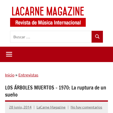
Saltar
al
contenido
LaCarne
Revista
Buscar:
de
Magazine
Buscar
música
internacional
Inicio
»
Entrevistas
LOS ÁRBOLES MUERTOS – 1970: La ruptura de un
sueño
28 junio, 2014
LaCarne Magazine
No hay comentarios