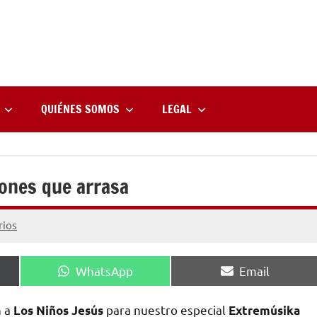
rne
zine
l
QUIÉNES SOMOS
LEGAL
iones que arrasa
rios
Compartir
Compartir
WhatsApp
Email
en
en
n a
para nuestro especial
Los Niños Jesús
Extremúsika