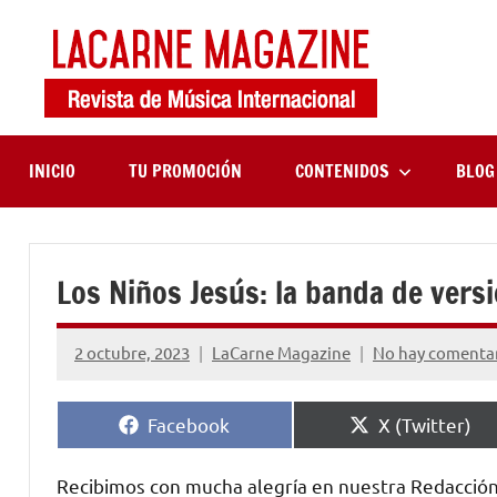
Saltar
al
contenido
LaCa
Revista
de
Maga
música
internaciona
INICIO
TU PROMOCIÓN
CONTENIDOS
BLOG
Los Niños Jesús: la banda de vers
2 octubre, 2023
LaCarne Magazine
No hay comenta
Compartir
Compartir
Facebook
X (Twitter)
en
en
Recibimos con mucha alegría en nuestra Redacció