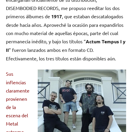
DISEMBODIED RECORDS, me propuso reeditar los dos
primeros álbumes de
1917
, que estaban descatalogados
desde hacía años. Aproveché la ocasión para expandirlos
con mucho material de aquellas épocas, parte del cual
permanecía inédito, y bajo los títulos “
Actum Tempus I y
II
” fueron lanzados ambos en formato CD.
Efectivamente, los tres títulos están disponibles aún.
Sus
inflencias
claramente
provienen
de la
escena del
Metal
extremo.