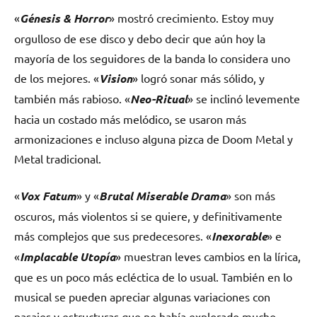
«
Génesis & Horror
» mostró crecimiento. Estoy muy
orgulloso de ese disco y debo decir que aún hoy la
mayoría de los seguidores de la banda lo considera uno
de los mejores. «
Vision
» logró sonar más sólido, y
también más rabioso. «
Neo-Ritual
» se inclinó levemente
hacia un costado más melódico, se usaron más
armonizaciones e incluso alguna pizca de Doom Metal y
Metal tradicional.
«
Vox Fatum
» y «
Brutal Miserable Drama
» son más
oscuros, más violentos si se quiere, y definitivamente
más complejos que sus predecesores. «
Inexorable
» e
«
Implacable Utopía
» muestran leves cambios en la lírica,
que es un poco más ecléctica de lo usual. También en lo
musical se pueden apreciar algunas variaciones con
pasajes y estructuras que no había explorado mucho