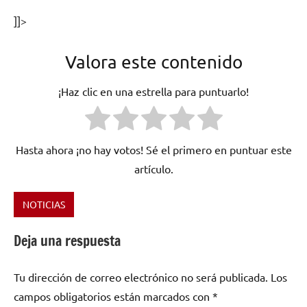
]]>
Valora este contenido
¡Haz clic en una estrella para puntuarlo!
Hasta ahora ¡no hay votos! Sé el primero en puntuar este
artículo.
NOTICIAS
Etiquetado
como
Deja una respuesta
2016
,
abril
,
Tu dirección de correo electrónico no será publicada.
Los
Andreas
Refsgaard
,
campos obligatorios están marcados con
*