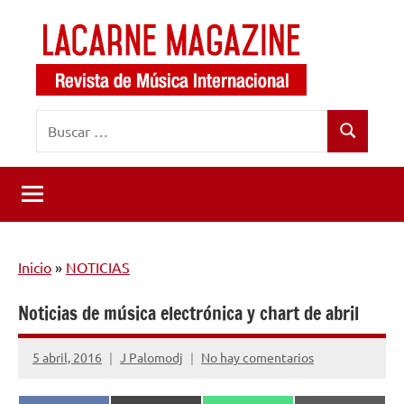
Saltar
al
contenido
LaCarne
Revista
Buscar:
de
Magazine
Buscar
música
internacional
Inicio
»
NOTICIAS
Noticias de música electrónica y chart de abril
5 abril, 2016
J Palomodj
No hay comentarios