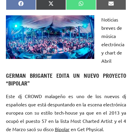
Compartir
Compartir
Compartir
Comparti
Facebook
X
WhatsApp
Email
en
en
en
en
(Twitter)
Noticias
breves de
música
electróncia
y chart de
Abril
GERMAN BRIGANTE EDITA UN NUEVO PROYECTO
“BIPOLAR”
Este dj CROWD malageño es uno de los nuevos dj
españoles que está despuntando en la escena electrónica
europea con su estilo tech-house ya que en el 2013 ya
ocupó el puesto 57 en la lista Most Charted Artist y el 4
de Marzo sacó su disco
Bipolar
en Get Physical.