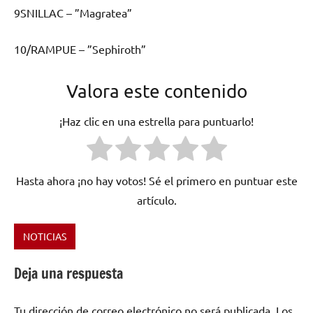
9SNILLAC – ”Magratea”
10/RAMPUE – ”Sephiroth”
Valora este contenido
¡Haz clic en una estrella para puntuarlo!
Hasta ahora ¡no hay votos! Sé el primero en puntuar este
artículo.
NOTICIAS
Etiquetado
como
Deja una respuesta
ARMIN
VAN
Tu dirección de correo electrónico no será publicada.
Los
BUREN
,