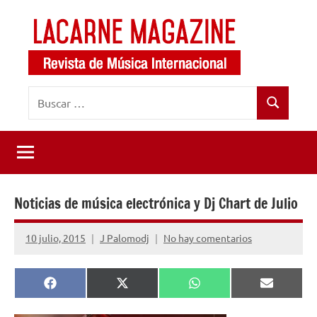
Saltar
al
contenido
LaCarne
Revista
Buscar:
de
Magazine
Buscar
música
internacional
Noticias de música electrónica y Dj Chart de Julio
10 julio, 2015
J Palomodj
No hay comentarios
Compartir
Compartir
Compartir
Comparti
Facebook
X
WhatsApp
Email
en
en
en
en
(Twitter)