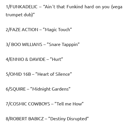
1/FUNKADELIC – “Ain´t that Funkind hard on you (vega
trumpet dub)”
2/FAZE ACTION – ”Magic Touch”
3/ BOO WILLIANS – ”Snare Tapppin”
4/ENNIO & DAVIDE – ”Hurt”
5/OMID 16B – ”Heart of Silence”
6/SQUIRE – ”Midnight Gardens”
7/COSMIC COWBOYS – ”Tell me How”
8/ROBERT BABICZ – ”Destiny Disrupted”