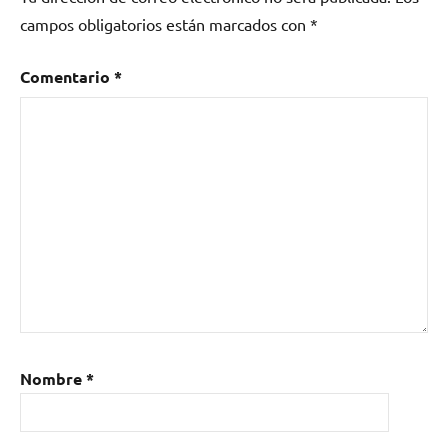
Dj
campos obligatorios están marcados con
*
Chart
,
JEFF
Comentario
*
MILLS
,
Música
Electrónica
,
OSCAR
MULERO
Nombre
*