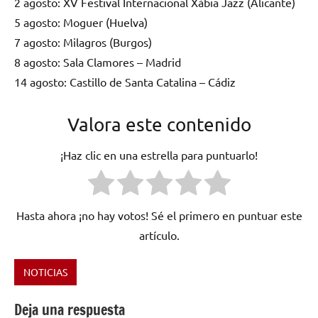
2 agosto: XV Festival Internacional Xàbia Jazz (Alicante)
5 agosto: Moguer (Huelva)
7 agosto: Milagros (Burgos)
8 agosto: Sala Clamores – Madrid
14 agosto: Castillo de Santa Catalina – Cádiz
Valora este contenido
¡Haz clic en una estrella para puntuarlo!
Hasta ahora ¡no hay votos! Sé el primero en puntuar este
artículo.
NOTICIAS
Etiquetado
como
Deja una respuesta
big