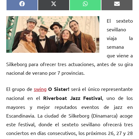
Compartir
Compartir
Compartir
Comparti
Facebook
X
WhatsApp
Email
en
en
en
en
(Twitter)
El sexteto
sevillano
viaja la
semana
que viene a
Silkeborg para ofrecer tres actuaciones, antes de su gira
nacional de verano por 7 provincias.
El grupo de
swing
O Sister!
será el único representante
nacional en el
Riverboat Jazz Festival
, uno de los
mayores y mejor reputados eventos de jazz en
Escandinavia. La ciudad de Silkeborg (Dinamarca) acoge
este festival, donde el sexteto sevillano ofrecerá tres
conciertos en días consecutivos, los próximos 26, 27 y 28