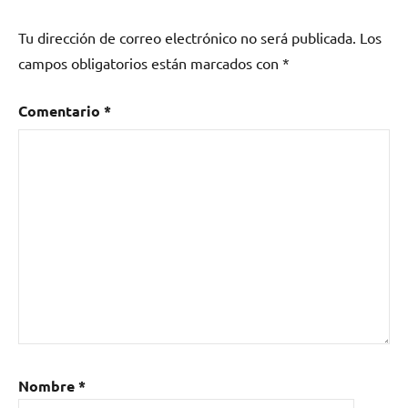
bands
,
Tu dirección de correo electrónico no será publicada.
Los
Boswell
Sisters
,
campos obligatorios están marcados con
*
dixieland
,
Festival
Comentario
*
de
Jazz
Internacional
,
Festival
Internacional
Xàbia
Jazz
,
gospel
,
manouche
,
O
Sister!
,
Riverboat
Nombre
*
Jazz