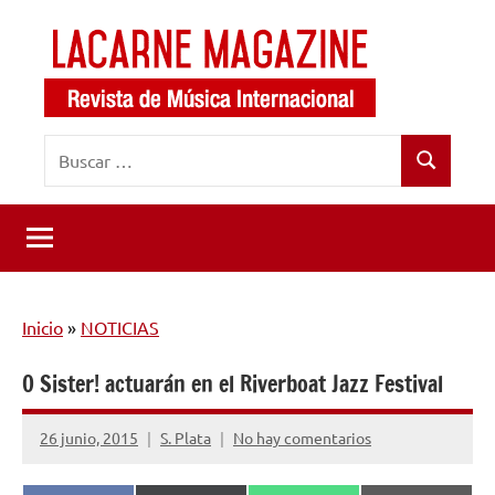
Saltar
al
contenido
LaCarne
Revista
Buscar:
de
Magazine
Buscar
música
internacional
Inicio
»
NOTICIAS
O Sister! actuarán en el Riverboat Jazz Festival
26 junio, 2015
S. Plata
No hay comentarios