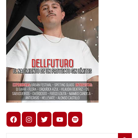
Facebook
Instagram
X
youtube
spotify
Buscar: