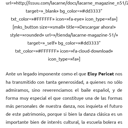
url=»http://issuu.com/lacarne/docs/lacarne_magazine_n51/
target=»_blank» bg_color=»#dd3333″
txt_color=»#FFFFFF» icon=»fa-eye» icon_type=»fa»]
[mks_button size=»small» title=»Descargar ahora!»
style=»rounded» url=»/tienda/lacarne-magazine-51/»
target=»_self» bg_color=»#dd3333″
txt_color=»#FFFFFF» icon=»fa-cloud-download»
icon_type=»fa»]
Ante un legado imponente como el que
Eloy Pericet
nos
ha transmitido con tanta generosidad, a quienes no sólo
admiramos, sino reverenciamos el baile español, y de
forma muy especial el que constituye una de las formas
más personales de nuestra danza, nos inquieta el futuro
de este patrimonio, porque si bien la danza clásica es un
importante bien de interés cultural, la escuela bolera es