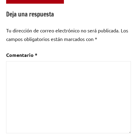
Etiquetado
como
Deja una respuesta
“La
Argentina”
,
Tu dirección de correo electrónico no será publicada.
Los
“La
Campanera”
,
campos obligatorios están marcados con
*
Aída
Gómez
,
Comentario
*
Amparo
Álvarez
,
Antonia
Mercé
,
Antonio
Ruiz
,
baile
,
baile
español
,
castañuelas
,
danza
,