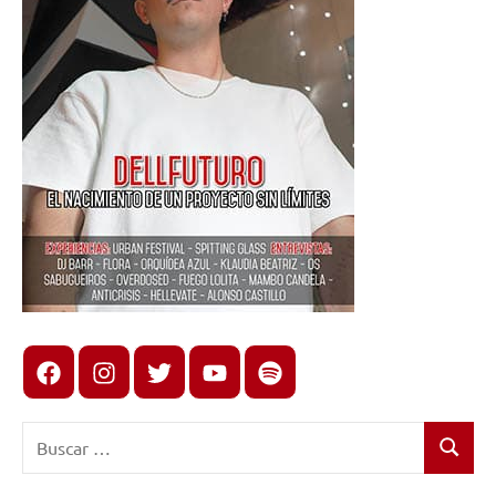
Facebook
Instagram
X
youtube
spotify
Buscar:
Buscar