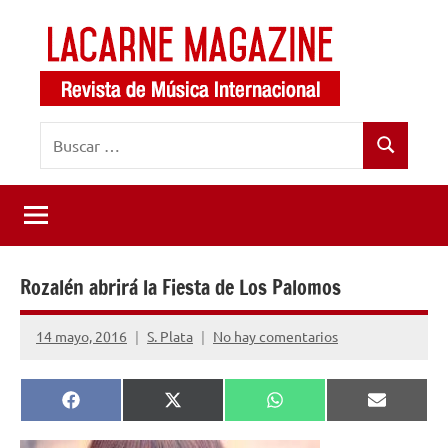
Saltar
al
contenido
LaCarne
Revista
Buscar:
de
Magazine
Buscar
música
internacional
Rozalén abrirá la Fiesta de Los Palomos
14 mayo, 2016
S. Plata
No hay comentarios
Compartir
Compartir
Compartir
Comparti
Facebook
X
WhatsApp
Email
en
en
en
en
(Twitter)