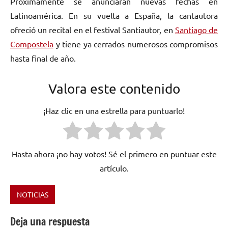
Próximamente se anunciarán nuevas fechas en
Latinoamérica. En su vuelta a España, la cantautora
ofreció un recital en el festival Santiautor, en
Santiago de
Compostela
y tiene ya cerrados numerosos compromisos
hasta final de año.
Valora este contenido
¡Haz clic en una estrella para puntuarlo!
Hasta ahora ¡no hay votos! Sé el primero en puntuar este
artículo.
NOTICIAS
Etiquetado
como
Deja una respuesta
2016
,