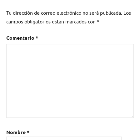
Badajoz
,
Tu dirección de correo electrónico no será publicada.
Los
concierto
,
Fiesta
,
campos obligatorios están marcados con
*
Fiesta
de
Comentario
*
Los
Palomos
,
Gays
,
Hugo
Alonso
,
Leon
Benavente
,
LGTB
,
Los
Palomos
,
movimiento
de
Nombre
*
Lesbianas
,