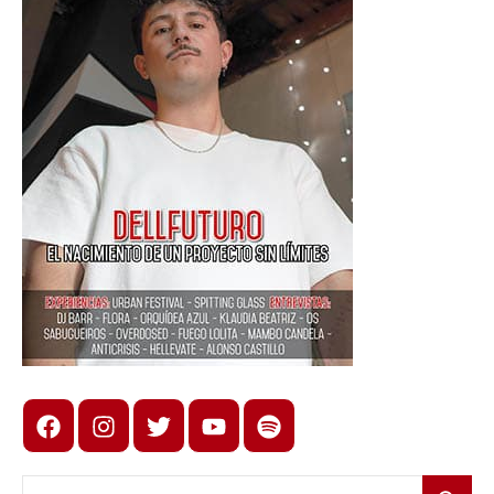
Facebook
Instagram
X
youtube
spotify
Buscar: