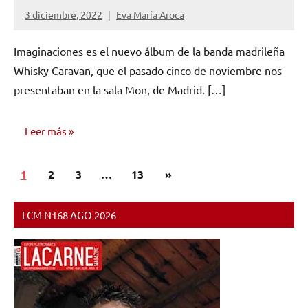
3 diciembre, 2022
Eva María Aroca
No
hay
Imaginaciones es el nuevo álbum de la banda madrileña
comentarios
Whisky Caravan, que el pasado cinco de noviembre nos
presentaban en la sala Mon, de Madrid. […]
Leer más
Paginación
Siguientes
1
OPINIÓN
2
3
…
13
»
de
entradas
entradas
LCM N168 AGO 2026