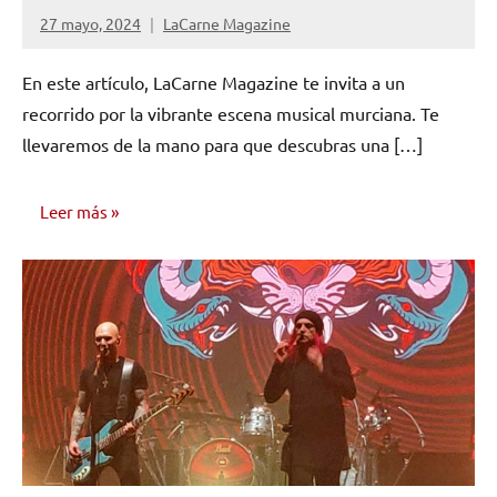
27 mayo, 2024
LaCarne Magazine
No
hay
En este artículo, LaCarne Magazine te invita a un
comentarios
recorrido por la vibrante escena musical murciana. Te
llevaremos de la mano para que descubras una […]
Leer más
INVESTIGACIÓN
MUSICAL