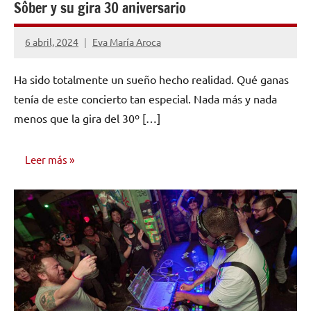
Sôber y su gira 30 aniversario
6 abril, 2024
Eva María Aroca
No
hay
Ha sido totalmente un sueño hecho realidad. Qué ganas
comentarios
tenía de este concierto tan especial. Nada más y nada
menos que la gira del 30º […]
Leer más
OPINIÓN