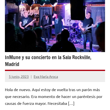
OPINIÓN
InMune y su concierto en la Sala Rockville,
Madrid
5 junio, 2023
Eva María Aroca
No
hay
Hola de nuevo. Aquí estoy de vuelta tras un parón más
comentarios
que necesario. Era momento de hacer un paréntesis por
causas de fuerza mayor. Necesitaba […]