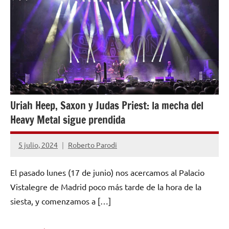
PARA
MÚSICOS
Uriah Heep, Saxon y Judas Priest: la mecha del
Heavy Metal sigue prendida
5 julio, 2024
Roberto Parodi
No
hay
El pasado lunes (17 de junio) nos acercamos al Palacio
comentarios
Vistalegre de Madrid poco más tarde de la hora de la
siesta, y comenzamos a […]