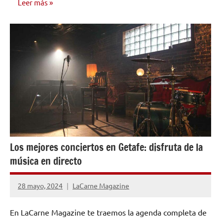
Leer más
OPINIÓN
Los mejores conciertos en Getafe: disfruta de la
música en directo
28 mayo, 2024
LaCarne Magazine
No
hay
En LaCarne Magazine te traemos la agenda completa de
comentarios