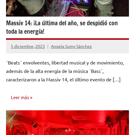
Massiv 14: ¡La última del año, se despidió con
toda la energía!
5 diciembre, 2023
Angela Sumy Sánchez
No
hay
´Beats´ envolventes, libertad musical y de movimiento,
comentarios
además de la alta energía de la música ´Bass´,
caracterizaron a la Massiv 14, el último evento de […]
Leer más
OPINIÓN