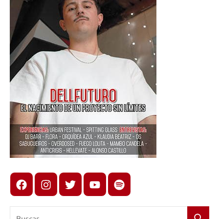
Facebook
Instagram
X
youtube
spotify
Buscar: