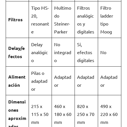
Tipo MS-
Multimo
Filtros
Filtro
20,
do
analógic
ladder
Filtros
resonant
Steiner-
os y
tipo
e
Parker
digitales
Moog
Delay
No
Sí,
Delay/e
analógic
integrad
efectos
No
fectos
o
o
digitales
Pilas o
Aliment
Adaptad
Adaptad
Adaptad
adaptad
ación
or
or
or
or
Dimensi
215 x
460 x
820 x
490 x
ones
115 x 50
180 x 60
250 x 70
220 x 60
aproxim
mm
mm
mm
mm
adas