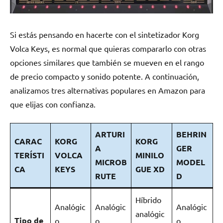
Si estás pensando en hacerte con el sintetizador Korg
Volca Keys, es normal que quieras compararlo con otras
opciones similares que también se mueven en el rango
de precio compacto y sonido potente. A continuación,
analizamos tres alternativas populares en Amazon para
que elijas con confianza.
ARTURI
BEHRIN
CARAC
KORG
KORG
A
GER
TERÍSTI
VOLCA
MINILO
MICROB
MODEL
CA
KEYS
GUE XD
RUTE
D
Híbrido
Analógic
Analógic
Analógic
analógic
Tipo de
o
o
o