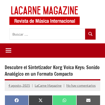
Saltar
al
contenido
LaCarne
Revista
Buscar:
de
Magazine
Buscar
música
internacional
Descubre el Sintetizador Korg Volca Keys: Sonido
Analógico en un Formato Compacto
4 agosto, 2025
LaCarne Magazine
No hay comentarios
Compartir
Compartir
Compartir
Comparti
Facebook
X
WhatsApp
Email