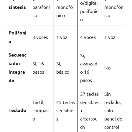
o/digital
síntesis
parafóni
monofó
monofón
polifónic
co
nico
ico
o
Polifoní
3 voces
1 voz
4 voces
1 voz
a
Secuenc
Sí,
iador
Sí, 16
Sí,
avanzad
No
integra
pasos
básico
o 16
pasos
do
37 teclas
Sin
Táctil,
25 teclas
sensibles
teclado,
Teclado
compact
sensible
+
solo
o
s
aftertou
panel de
ch
control