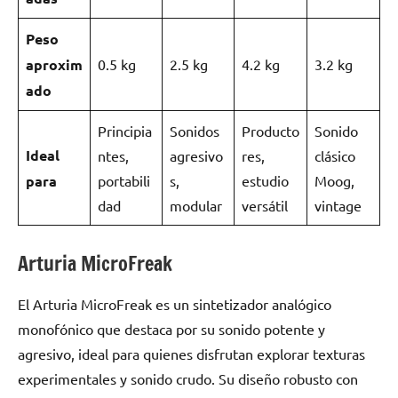
Peso
aproxim
0.5 kg
2.5 kg
4.2 kg
3.2 kg
ado
Principia
Sonidos
Producto
Sonido
Ideal
ntes,
agresivo
res,
clásico
para
portabili
s,
estudio
Moog,
dad
modular
versátil
vintage
Arturia MicroFreak
El Arturia MicroFreak es un sintetizador analógico
monofónico que destaca por su sonido potente y
agresivo, ideal para quienes disfrutan explorar texturas
experimentales y sonido crudo. Su diseño robusto con