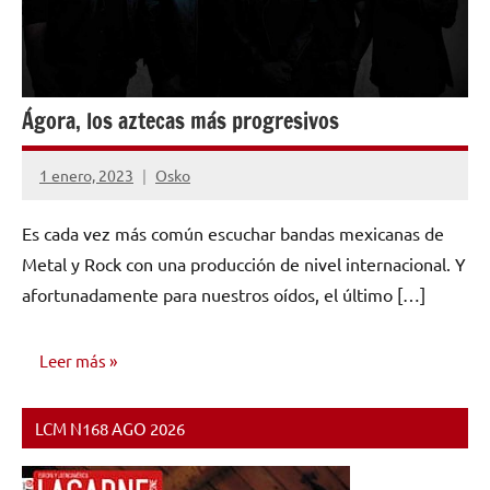
Ágora, los aztecas más progresivos
1 enero, 2023
Osko
No
hay
Es cada vez más común escuchar bandas mexicanas de
comentarios
Metal y Rock con una producción de nivel internacional. Y
afortunadamente para nuestros oídos, el último […]
Leer más
LCM N168 AGO 2026
RESEÑAS