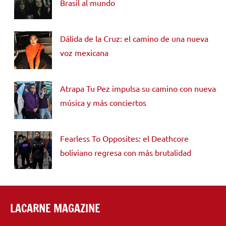
Brasil al mundo
Dálida de la Cruz: el camino de una nueva
voz mexicana
Atrapa Tu Pez impulsa su camino con nueva
música y más conciertos
Fearless To Opposites: el Deathcore
boliviano regresa con más brutalidad
LACARNE MAGAZINE