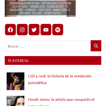
Facebook
Instagram
X
youtube
spotify
Buscar:
Buscar
TE INTERESA
LSD y rock: la historia de la revolución
psicodélica
Norah Jones: la artista que conquistó el
jazz y el pop