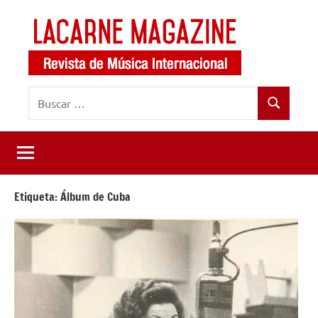
Saltar
al
contenido
LaCarne
Revista
Buscar:
de
Magazine
Buscar
música
internacional
Etiqueta:
Álbum de Cuba