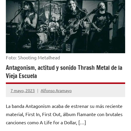
Foto: Shooting Metalhead
Antagonism, actitud y sonido Thrash Metal de la
Vieja Escuela
7 mayo, 2023
Alfonso Aramayo
No
hay
La banda Antagonism acaba de estrenar su más reciente
comentarios
material, First In, First Out, álbum flamante con brutales
canciones como A Life for a Dollar, […]