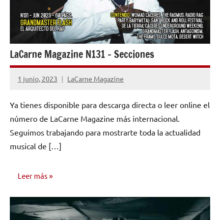
LaCarne Magazine N131 – Secciones
1 junio, 2023
LaCarne Magazine
No
hay
Ya tienes disponible para descarga directa o leer online el
comentarios
número de LaCarne Magazine más internacional.
Seguimos trabajando para mostrarte toda la actualidad
musical de […]
Leer más
NÚMEROS
PUBLICADOS