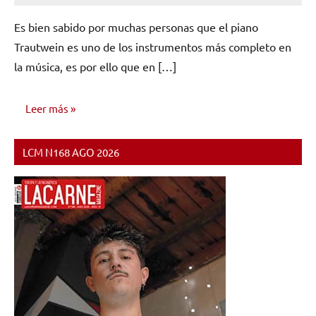
comentario
Es bien sabido por muchas personas que el piano
Trautwein es uno de los instrumentos más completo en
la música, es por ello que en […]
Leer más
LCM N168 AGO 2026
INVESTIGACIÓN
MUSICAL