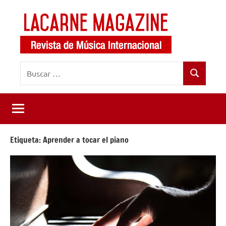
Saltar
al
contenido
LaCarne
Revista
Buscar:
de
Magazine
Buscar
música
internacional
Etiqueta:
Aprender a tocar el piano