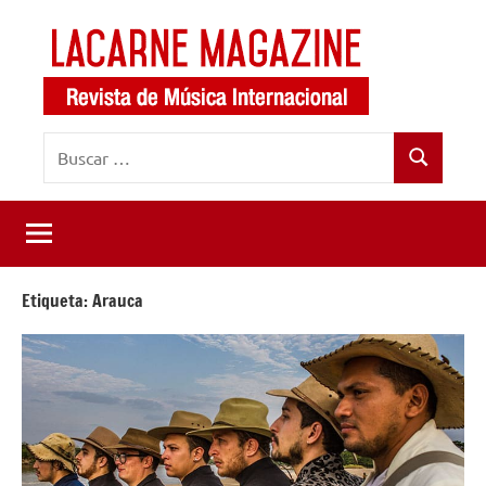
Saltar
al
contenido
LaCarne
Revista
Buscar:
de
Magazine
Buscar
música
internacional
Etiqueta:
Arauca