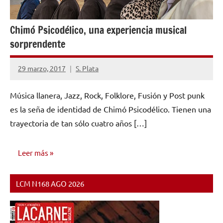
Chimó Psicodélico, una experiencia musical
sorprendente
29 marzo, 2017
S. Plata
No
hay
Música llanera, Jazz, Rock, Folklore, Fusión y Post punk
comentarios
es la seña de identidad de Chimó Psicodélico. Tienen una
trayectoria de tan sólo cuatro años […]
Leer más
LCM N168 AGO 2026
ENTREVISTAS