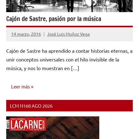
Cajón de Sastre, pasión por la música
14 marzo, 2016
José Luis Muñoz Vega
No
hay
Cajón de Sastre ha aprendido a contar historias eternas, a
comentarios
unir conceptos universales con el hilo invisible de la
música, y nos lo muestran en […]
Leer más
LCM N168 AGO 2026
ENTREVISTAS