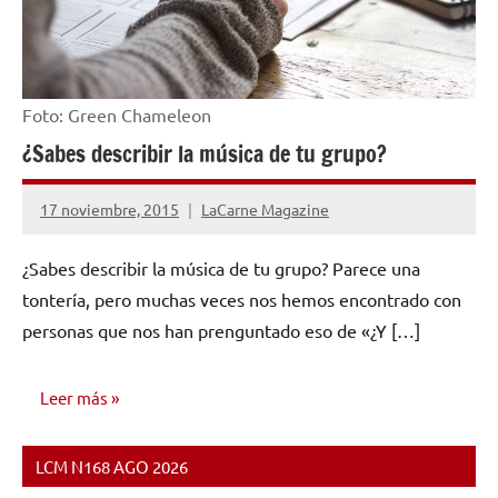
Foto: Green Chameleon
¿Sabes describir la música de tu grupo?
17 noviembre, 2015
LaCarne Magazine
No
hay
¿Sabes describir la música de tu grupo? Parece una
comentarios
tontería, pero muchas veces nos hemos encontrado con
personas que nos han prenguntado eso de «¿Y […]
Leer más
LCM N168 AGO 2026
CONSEJOS
PARA