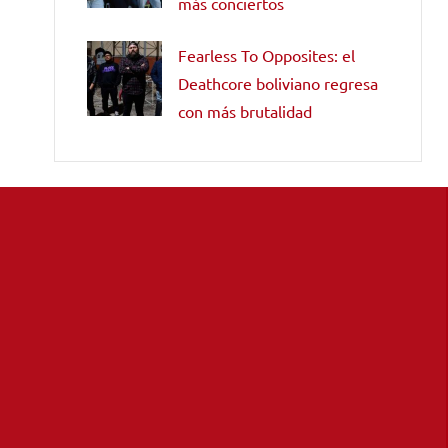
más conciertos
Fearless To Opposites: el
Deathcore boliviano regresa
con más brutalidad