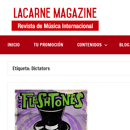
Saltar
al
contenido
LaCa
Revista
de
Maga
música
internaciona
INICIO
TU PROMOCIÓN
CONTENIDOS
BLOG
Etiqueta:
Dictators