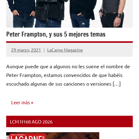
Peter Frampton, y sus 5 mejores temas
29 marzo, 2021
LaCarne Magazine
No
hay
Aunque puede que a algunos no les suene el nombre de
comentarios
Peter Frampton, estamos convencidos de que habéis
escuchado algunas de sus canciones o versiones […]
Leer más
LCM N168 AGO 2026
INVESTIGACIÓN
MUSICAL