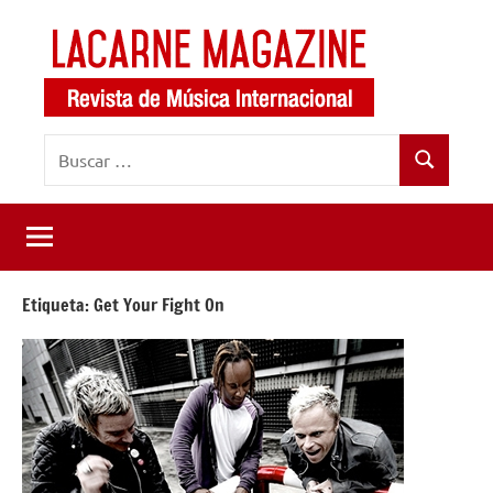
Saltar
al
contenido
LaCarne
Revista
Buscar:
de
Magazine
Buscar
música
internacional
Etiqueta:
Get Your Fight On