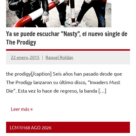
Ya se puede escuchar "Nasty", el nuevo single de
The Prodigy
22 enero, 2015
Raquel Roldan
No
hay
the prodigy[/caption] Seis años han pasado desde que
comentarios
The Prodigy lanzaron su último disco, “Invaders Must
Die”. Esta vez lo hace de regreso, la banda […]
Leer más
LCM N168 AGO 2026
NOTICIAS