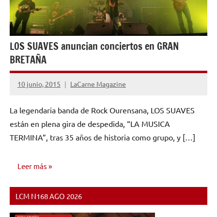
LOS SUAVES anuncian conciertos en GRAN
BRETAÑA
10 junio, 2015
LaCarne Magazine
No
hay
La legendaria banda de Rock Ourensana, LOS SUAVES
comentarios
están en plena gira de despedida, “LA MUSICA
TERMINA”, tras 35 años de historia como grupo, y […]
Leer más
LCM N168 AGO 2026
NOTICIAS