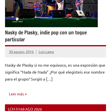
Nasky de Plasky, indie pop con un toque
particular
30 agosto, 2016
Luis Lama
8
comentarios
Nasky de Plasky si no me equivoco, es una expresión que
significa “Nada de Nada” ¿Por qué elegisteis ese nombre
para el grupo? Surgió a […]
Leer más
LCM N168 AGO 2026
ENTREVISTAS