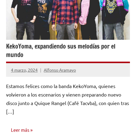
KekoYoma, expandiendo sus melodías por el
mundo
4 marzo, 2024
Alfonso Aramayo
No
hay
Estamos felices como la banda KekoYoma, quienes
comentarios
volvieron a los escenarios y vienen preparando nuevo
disco junto a Quique Rangel (Café Tacvba), con quien tras
[…]
Leer más