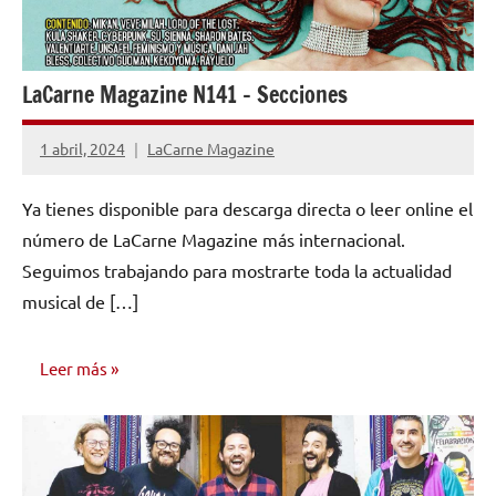
LaCarne Magazine N141 – Secciones
1 abril, 2024
LaCarne Magazine
No
hay
Ya tienes disponible para descarga directa o leer online el
comentarios
número de LaCarne Magazine más internacional.
Seguimos trabajando para mostrarte toda la actualidad
musical de […]
Leer más
NÚMEROS
PUBLICADOS