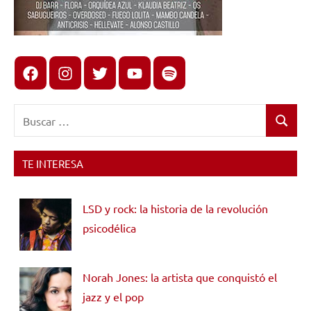
Facebook
Instagram
X
youtube
spotify
Buscar:
Buscar
TE INTERESA
LSD y rock: la historia de la revolución
psicodélica
Norah Jones: la artista que conquistó el
jazz y el pop