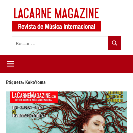
Saltar
al
contenido
LaCarne
Revista
Buscar:
de
Magazine
Buscar
música
internacional
Etiqueta:
KekoYoma