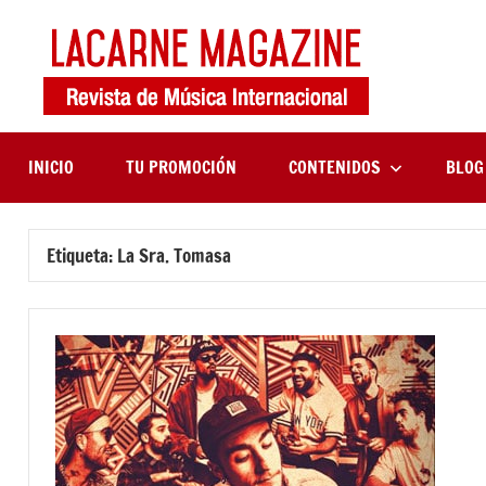
Saltar
al
contenido
LaCa
Revista
de
Maga
música
internaciona
INICIO
TU PROMOCIÓN
CONTENIDOS
BLOG
Etiqueta:
La Sra. Tomasa