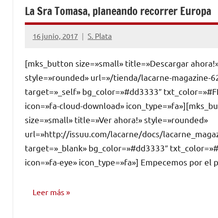
La Sra Tomasa, planeando recorrer Europa
16 junio, 2017
S. Plata
No
hay
[mks_button size=»small» title=»Descargar ahora!
comentarios
style=»rounded» url=»/tienda/lacarne-magazine-6
target=»_self» bg_color=»#dd3333″ txt_color=»#F
icon=»fa-cloud-download» icon_type=»fa»][mks_b
size=»small» title=»Ver ahora!» style=»rounded»
url=»http://issuu.com/lacarne/docs/lacarne_maga
target=»_blank» bg_color=»#dd3333″ txt_color=»
icon=»fa-eye» icon_type=»fa»] Empecemos por el pr
Leer más