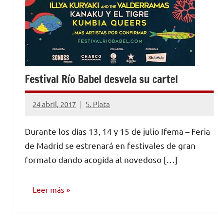
Festival Río Babel desvela su cartel
24 abril, 2017
S. Plata
No
hay
Durante los días 13, 14 y 15 de julio Ifema – Feria
comentarios
de Madrid se estrenará en festivales de gran
formato dando acogida al novedoso […]
Leer más