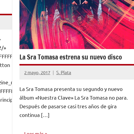
»
2/»
La Sra Tomasa estrena su nuevo disco
FFFFF»
utton
2 mayo, 2017
S. Plata
No
zine_n62/128″
hay
La Sra Tomasa presenta su segundo y nuevo
#FFFFFF»
comentarios
álbum «Nuestra Clave» La Sra Tomasa no para.
incipio. […]
Después de pasarse casi tres años de gira
continua […]
Leer más