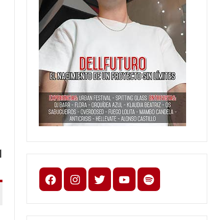
l
Facebook
Instagram
X
youtube
spotify