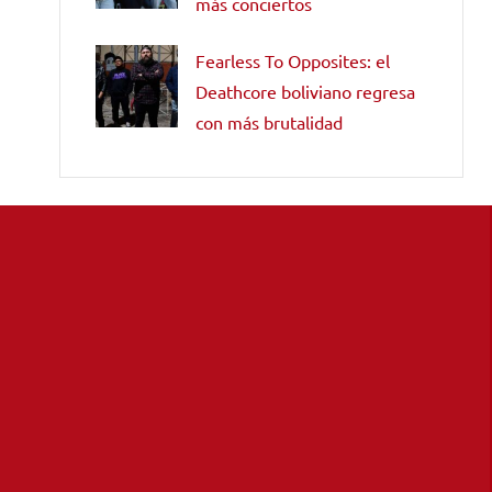
más conciertos
Fearless To Opposites: el
Deathcore boliviano regresa
con más brutalidad