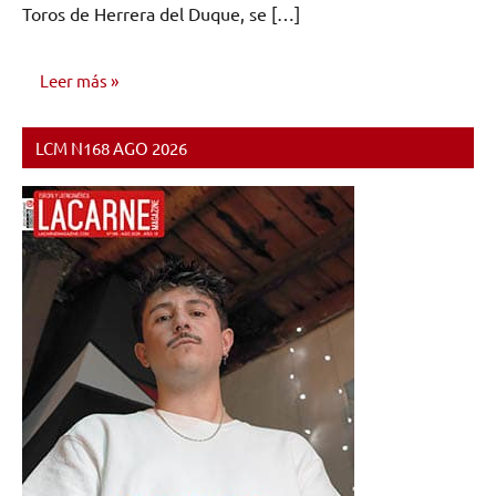
Toros de Herrera del Duque, se […]
Leer más
LCM N168 AGO 2026
NOTICIAS