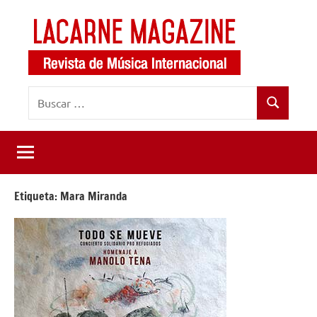
Saltar
al
contenido
LaCarne
Revista
Buscar:
de
Magazine
Buscar
música
internacional
Etiqueta:
Mara Miranda