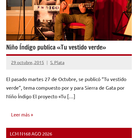
Niño Índigo publica «Tu vestido verde»
29 octubre, 2015
S. Plata
No
hay
El pasado martes 27 de Octubre, se publicó “Tu vestido
comentarios
verde”, tema compuesto por y para Sierra de Gata por
Niño Índigo El proyecto «Tu […]
Leer más
LCM N168 AGO 2026
NOTICIAS