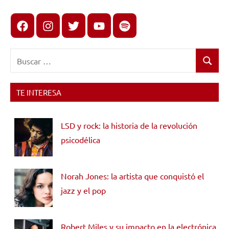
Facebook
Instagram
X
youtube
spotify
Buscar:
Buscar
TE INTERESA
LSD y rock: la historia de la revolución
psicodélica
Norah Jones: la artista que conquistó el
jazz y el pop
Robert Miles y su impacto en la electrónica