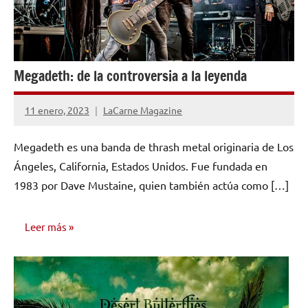
Megadeth: de la controversia a la leyenda
11 enero, 2023
LaCarne Magazine
No
hay
Megadeth es una banda de thrash metal originaria de Los
comentarios
Ángeles, California, Estados Unidos. Fue fundada en
1983 por Dave Mustaine, quien también actúa como […]
Leer más
INVESTIGACIÓN
MUSICAL