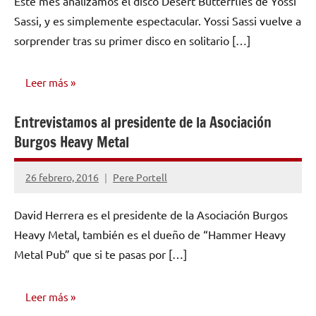
Este mes analizamos el disco Desert Butterflies de Yossi
comentarios
Sassi, y es simplemente espectacular. Yossi Sassi vuelve a
sorprender tras su primer disco en solitario […]
Leer más
Entrevistamos al presidente de la Asociación
RESEÑAS
Burgos Heavy Metal
26 febrero, 2016
Pere Portell
No
hay
David Herrera es el presidente de la Asociación Burgos
comentarios
Heavy Metal, también es el dueño de “Hammer Heavy
Metal Pub” que si te pasas por […]
Leer más