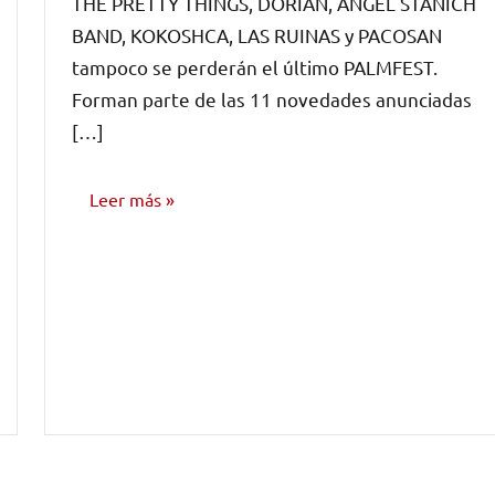
THE PRETTY THINGS, DORIAN, ANGEL STANICH
comentarios
BAND, KOKOSHCA, LAS RUINAS y PACOSAN
tampoco se perderán el último PALMFEST.
Forman parte de las 11 novedades anunciadas
[…]
Leer más
NOTICIAS