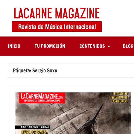
Saltar
al
contenido
LaCa
Revista
de
Maga
música
internaciona
INICIO
TU PROMOCIÓN
CONTENIDOS
BLOG
Etiqueta:
Sergio Suxo