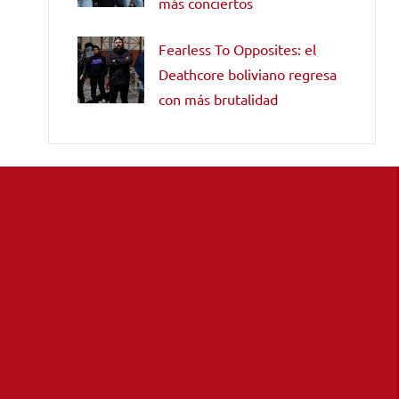
más conciertos
Fearless To Opposites: el
Deathcore boliviano regresa
con más brutalidad