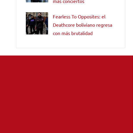
más conciertos
Fearless To Opposites: el
Deathcore boliviano regresa
con más brutalidad