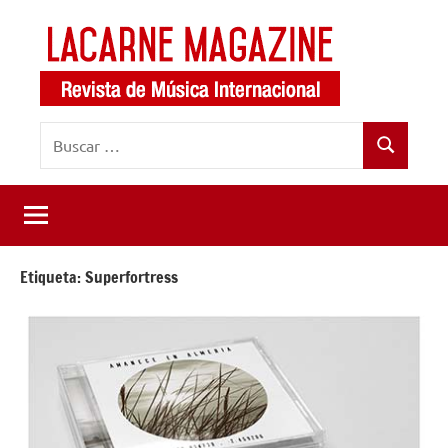
Saltar
al
contenido
LaCarne
Revista
Buscar:
de
Magazine
Buscar
música
internacional
Etiqueta:
Superfortress