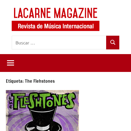
Saltar
al
contenido
LaCarne
Revista
Buscar:
de
Magazine
Buscar
música
internacional
Etiqueta:
The Flehstones