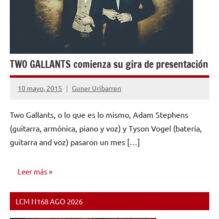
TWO GALLANTS comienza su gira de presentación
10 mayo, 2015
Guner Uribarren
No
hay
Two Gallants, o lo que es lo mismo, Adam Stephens
comentarios
(guitarra, armónica, piano y voz) y Tyson Vogel (batería,
guitarra and voz) pasaron un mes […]
Leer más
LCM N168 AGO 2026
NOTICIAS