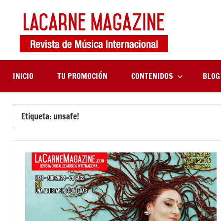
Saltar
al
contenido
LaCa
Revista
de
Maga
música
internaciona
INICIO
TU PROMOCIÓN
CONTENIDOS
BLOG
Etiqueta:
unsafe!