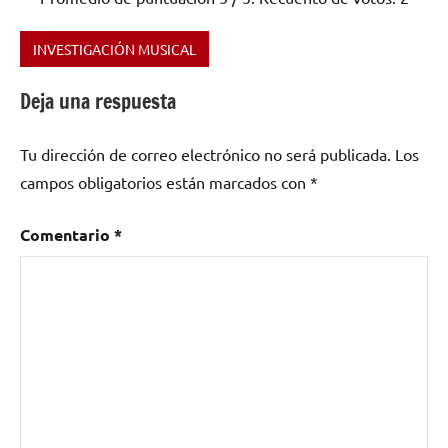
INVESTIGACIÓN MUSICAL
Etiquetado
como
Deja una respuesta
Inglaterra
,
new
Tu dirección de correo electrónico no será publicada.
Los
wave
,
pop
campos obligatorios están marcados con
*
Comentario
*