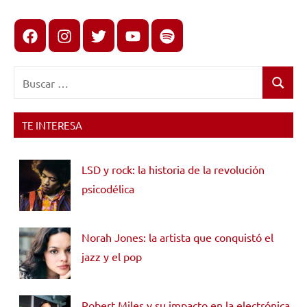
Facebook
Instagram
X
youtube
spotify
Buscar:
Buscar
TE INTERESA
LSD y rock: la historia de la revolución
psicodélica
Norah Jones: la artista que conquistó el
jazz y el pop
Robert Miles y su impacto en la electrónica