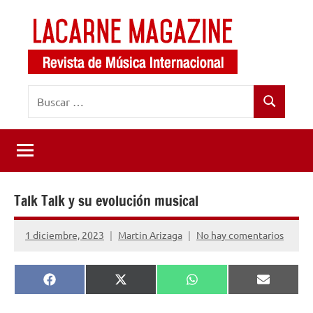
Saltar
al
contenido
LaCarne
Revista
Buscar:
de
Magazine
Buscar
música
internacional
Talk Talk y su evolución musical
1 diciembre, 2023
Martin Arizaga
No hay comentarios
Compartir
Compartir
Compartir
Comparti
Facebook
X
WhatsApp
Email
en
en
en
en
(Twitter)