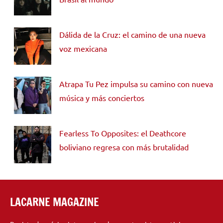
Dálida de la Cruz: el camino de una nueva
voz mexicana
Atrapa Tu Pez impulsa su camino con nueva
música y más conciertos
Fearless To Opposites: el Deathcore
boliviano regresa con más brutalidad
LACARNE MAGAZINE