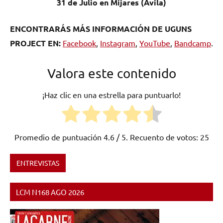
31 de Julio en Mijares (Avila)
ENCONTRARÁS MÁS INFORMACIÓN DE UGUNS
PROJECT EN:
Facebook
,
Instagram
,
YouTube
,
Bandcamp
.
Valora este contenido
¡Haz clic en una estrella para puntuarlo!
Promedio de puntuación
4.6
/ 5. Recuento de votos:
25
ENTREVISTAS
Etiquetado
como
LCM N168 AGO 2026
electrónica
,
España
,
experiemental
,