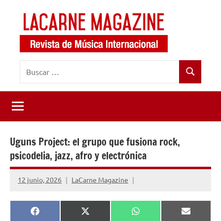
Saltar
al
contenido
LaCarne
Revista
Buscar:
de
Magazine
Buscar
música
internacional
Uguns Project: el grupo que fusiona rock,
psicodelia, jazz, afro y electrónica
12 junio, 2026
LaCarne Magazine
Compartir
Compartir
Compartir
Comparti
Facebook
X
WhatsApp
Email