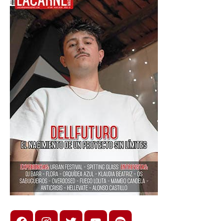
Improvisación
,
Música
Electrónica
,
música
experimental
Facebook
Instagram
X
youtube
spotify